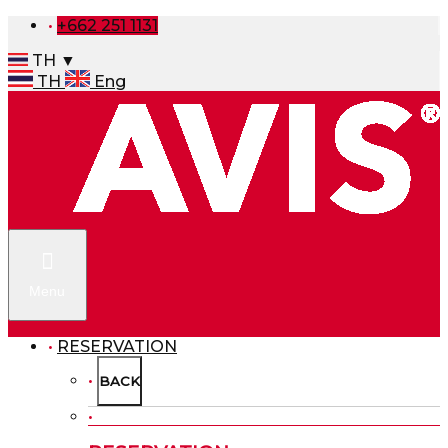
+662 251 1131
TH ▼
TH
Eng
Menu
RESERVATION
BACK